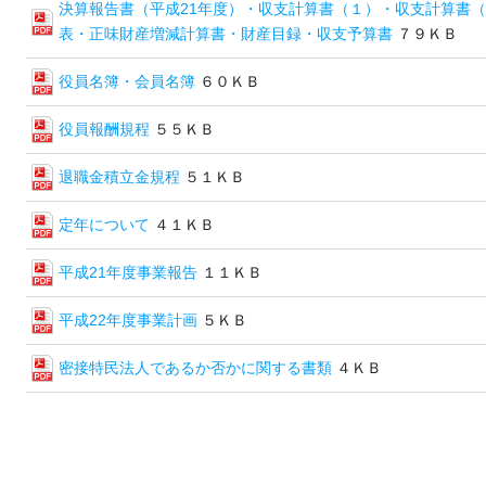
決算報告書（平成21年度）・収支計算書（１）・収支計算書
表・正味財産増減計算書・財産目録・収支予算書
７９ＫＢ
役員名簿・会員名簿
６０ＫＢ
役員報酬規程
５５ＫＢ
退職金積立金規程
５１ＫＢ
定年について
４１ＫＢ
平成21年度事業報告
１１ＫＢ
平成22年度事業計画
５ＫＢ
密接特民法人であるか否かに関する書類
４ＫＢ