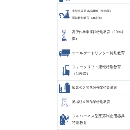
小型車両系建設機械（整地等）
運転特別教育（3t未満）
高所作業車運転特別教育（10m未
満）
テールゲートリフター特別教育
フォークリフト運転特別教育
（1t未満）
酸素欠乏等危険作業特別教育
足場組立等作業特別教育
フルハーネス型墜落制止用器具
特別教育