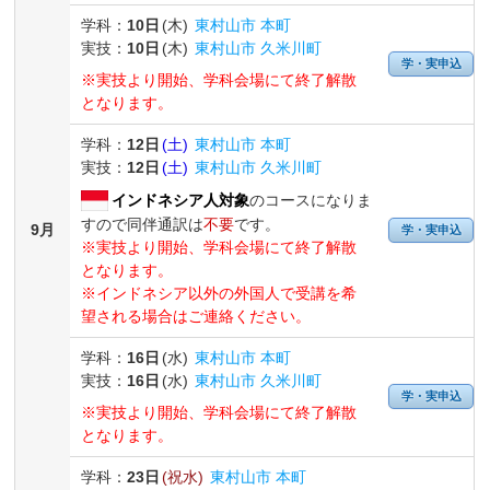
学科：
10日
(木)
東村山市 本町
実技：
10日
(木)
東村山市 久米川町
学・実申込
※実技より開始、学科会場にて終了解散
となります。
学科：
12日
(土)
東村山市 本町
実技：
12日
(土)
東村山市 久米川町
インドネシア人対象
のコースになりま
すので同伴通訳は
不要
です。
9月
学・実申込
※実技より開始、学科会場にて終了解散
となります。
※インドネシア以外の外国人で受講を希
望される場合はご連絡ください。
学科：
16日
(水)
東村山市 本町
実技：
16日
(水)
東村山市 久米川町
学・実申込
※実技より開始、学科会場にて終了解散
となります。
学科：
23日
(祝水)
東村山市 本町