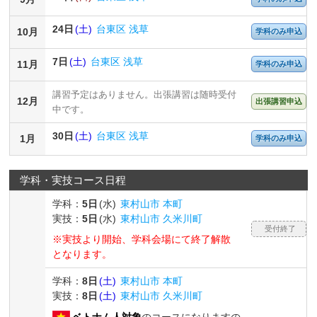
24日
(土)
台東区 浅草
10月
学科のみ申込
7日
(土)
台東区 浅草
11月
学科のみ申込
講習予定はありません。出張講習は随時受付
12月
出張講習申込
中です。
30日
(土)
台東区 浅草
1月
学科のみ申込
学科・実技コース日程
学科：
5日
(水)
東村山市 本町
実技：
5日
(水)
東村山市 久米川町
受付終了
※実技より開始、学科会場にて終了解散
となります。
学科：
8日
(土)
東村山市 本町
実技：
8日
(土)
東村山市 久米川町
ベトナム人対象
のコースになりますの