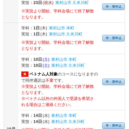
実技：
23日
(祝水)
東村山市 久米川町
学・実申込
※実技より開始、学科会場にて終了解散
となります。
学科：
1日
(木)
東村山市 本町
実技：
1日
(木)
東村山市 久米川町
学・実申込
※実技より開始、学科会場にて終了解散
となります。
学科：
10日
(土)
東村山市 本町
実技：
10日
(土)
東村山市 久米川町
ベトナム人対象
のコースになりますの
で同伴通訳は
不要
です。
学・実申込
※実技より開始、学科会場にて終了解散
となります。
※ベトナム以外の外国人で受講を希望さ
れる場合はご連絡ください。
学科：
14日
(水)
東村山市 本町
実技：
14日
(水)
東村山市 久米川町
学・実申込
10月