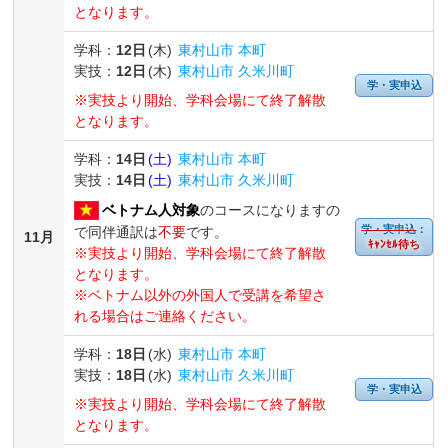
となります。
学科：
12日
(木)
東村山市 本町
実技：
12日
(木)
東村山市 久米川町
学・実申込
※実技より開始、学科会場にて終了解散
となります。
学科：
14日
(土)
東村山市 本町
実技：
14日
(土)
東村山市 久米川町
ベトナム人対象
のコースになりますの
学・実申込
：
で同伴通訳は
不要
です。
11月
ｷｬﾝｾﾙ待ち
※実技より開始、学科会場にて終了解散
となります。
※ベトナム以外の外国人で受講を希望さ
れる場合はご連絡ください。
学科：
18日
(水)
東村山市 本町
実技：
18日
(水)
東村山市 久米川町
学・実申込
※実技より開始、学科会場にて終了解散
となります。