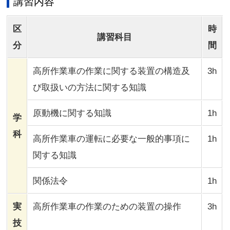
講習内容
区
時
講習科目
分
間
高所作業車の作業に関する装置の構造及
3h
び取扱いの方法に関する知識
原動機に関する知識
1h
学
科
高所作業車の運転に必要な一般的事項に
1h
関する知識
関係法令
1h
実
高所作業車の作業のための装置の操作
3h
技