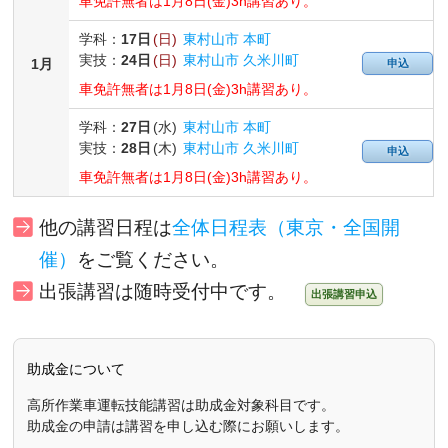
車免許無者は1月8日(金)3h講習あり。
学科：
17日
(日)
東村山市 本町
実技：
24日
(日)
東村山市 久米川町
1月
申込
車免許無者は1月8日(金)3h講習あり。
学科：
27日
(水)
東村山市 本町
実技：
28日
(木)
東村山市 久米川町
申込
車免許無者は1月8日(金)3h講習あり。
他の講習日程
は
全体日程表（東京・全国開
催）
をご覧ください。
出張講習は随時受付中です。
出張講習申込
助成金について
高所作業車運転技能講習は助成金対象科目です。
助成金の申請は講習を申し込む際にお願いします。