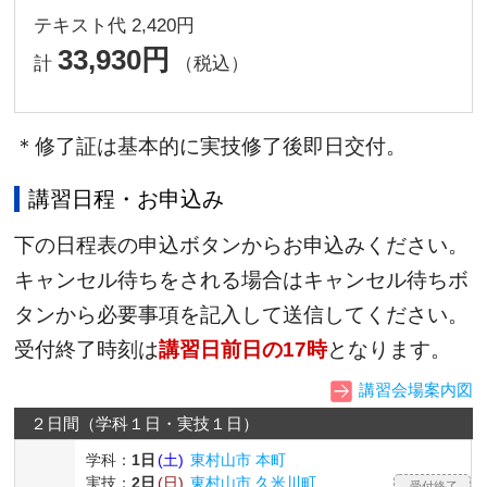
テキスト代 2,420円
33,930円
計
（税込）
＊修了証は基本的に実技修了後即日交付。
講習日程・お申込み
下の日程表の申込ボタンからお申込みください。
キャンセル待ちをされる場合はキャンセル待ちボ
タンから必要事項を記入して送信してください。
受付終了時刻は
講習日前日の17時
となります。
講習会場案内図
２日間（学科１日・実技１日）
学科：
1日
(土)
東村山市 本町
実技：
2日
(日)
東村山市 久米川町
受付終了