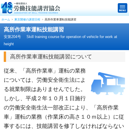
ホーム
東京開催の講習日程
高所作業車運転技能講習
高所作業車運転技能講習
安第204号
Skill training course for operation of vehicle for work at
height
高所作業車運転技能講習について
従来、「高所作業車」運転の業務
については、労働安全衛生法によ
る就業制限はありませんでした。
しかし、平成２年１０月１日施行
の労働安全衛生法一部改正により、「高所作業
車」運転の業務（作業床の高さ１０ｍ以上）に従
事するには、技能講習を修了しなければならない